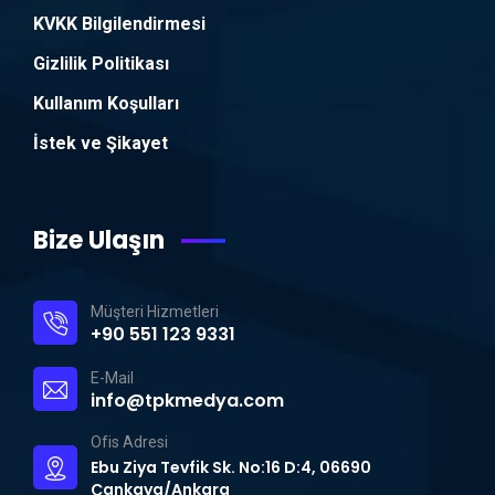
KVKK Bilgilendirmesi
Gizlilik Politikası
Kullanım Koşulları
İstek ve Şikayet
Bize Ulaşın
Müşteri Hizmetleri
+90 551 123 9331
E-Mail
info@tpkmedya.com
Ofis Adresi
Ebu Ziya Tevfik Sk. No:16 D:4, 06690
Çankaya/Ankara