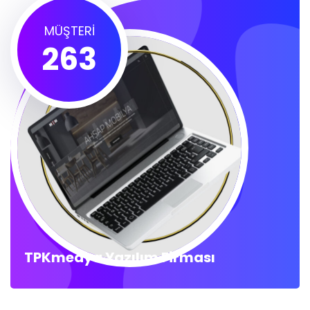
MÜŞTERI
263
TPKmedya Yazılım Firması