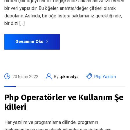
birden çok öğeyi tek bir değişkende saklamanıza izin veren
bir veri yapısıdır. Bu öğeler, anahtar/değer çiftleri olarak
depolanır. Aslında, bir öğe listesi saklamanız gerektiğinde,
bir dizi […]
Devamını Oku
20 Nisan 2022
By
tpkmedya
Php Yazılım
Php Operatörler ve Kullanım Şe
killeri
Her yazılım ve programlama dilinde, programın
fonksiyonlarına uygun olarak işlemler yapabilmek için