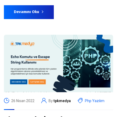
Devamını Oku
26 Nisan 2022
By
tpkmedya
Php Yazılım