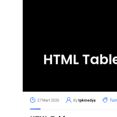
27 Mart 2026
By
tpkmedya
Tüm 