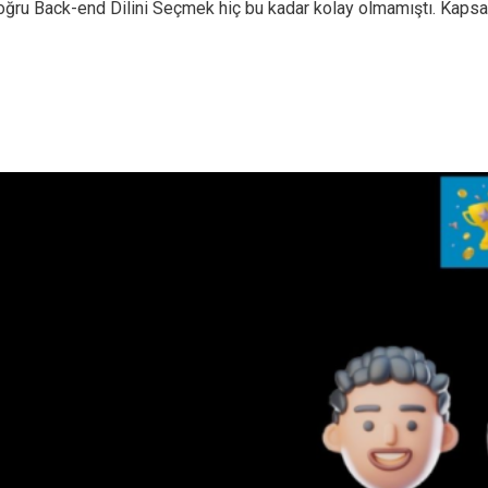
ru Back-end Dilini Seçmek hiç bu kadar kolay olmamıştı. Kapsamlı