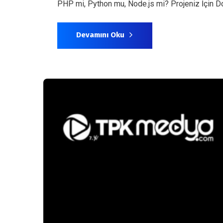
PHP mi, Python mu, Node.js mi? Projeniz İçin Doğ
Devamını Oku