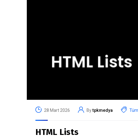
28 Mart 2026
By
tpkmedya
Tüm 
HTML Lists