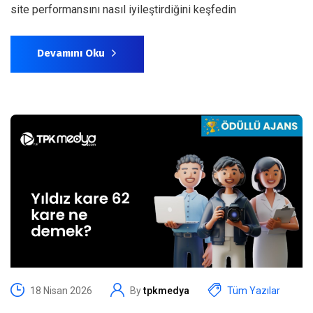
site performansını nasıl iyileştirdiğini keşfedin
Devamını Oku
18 Nisan 2026
By
tpkmedya
Tüm Yazılar