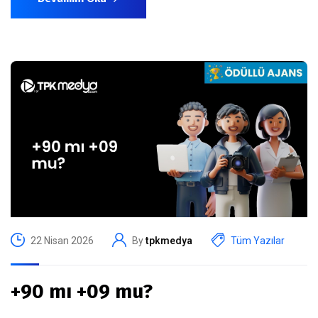
22 Nisan 2026
By
tpkmedya
Tüm Yazılar
+90 mı +09 mu?