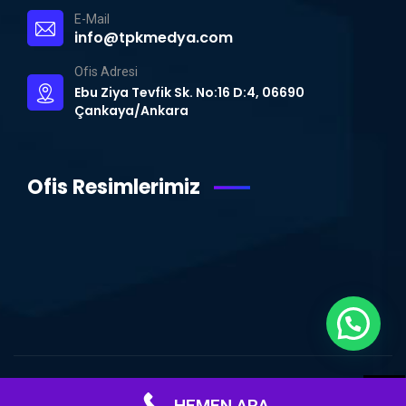
E-Mail
info@tpkmedya.com
Ofis Adresi
Ebu Ziya Tevfik Sk. No:16 D:4, 06690
Çankaya/Ankara
Ofis Resimlerimiz
WhatsApp Destek Hattı
© Copyright 2015 – 2024 | TPK MEDYA | Tüm Hakları Saklıdır.
Ankara
HEMEN ARA
Web Tasarım
|
WordPress Uzmanı