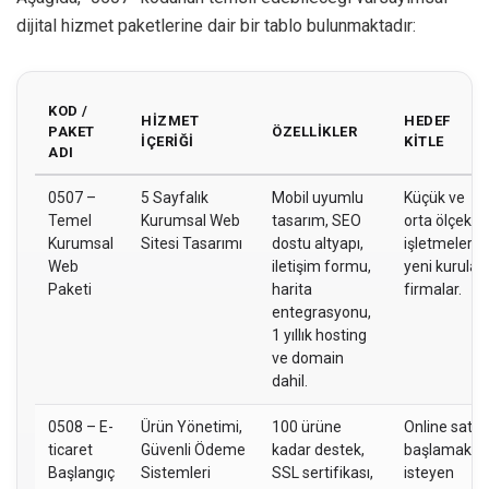
dijital hizmet paketlerine dair bir tablo bulunmaktadır:
KOD /
HIZMET
HEDEF
PAKET
ÖZELLIKLER
İÇERIĞI
KITLE
ADI
0507 –
5 Sayfalık
Mobil uyumlu
Küçük ve
Temel
Kurumsal Web
tasarım, SEO
orta ölçekli
Kurumsal
Sitesi Tasarımı
dostu altyapı,
işletmeler,
Web
iletişim formu,
yeni kurulan
Paketi
harita
firmalar.
entegrasyonu,
1 yıllık hosting
ve domain
dahil.
0508 – E-
Ürün Yönetimi,
100 ürüne
Online satış
ticaret
Güvenli Ödeme
kadar destek,
başlamak
Başlangıç
Sistemleri
SSL sertifikası,
isteyen