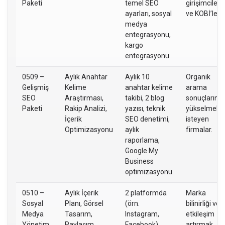
Paketi
temel SEO
girişimciler
ayarları, sosyal
ve KOBİ’ler.
medya
entegrasyonu,
kargo
entegrasyonu.
0509 –
Aylık Anahtar
Aylık 10
Organik
Gelişmiş
Kelime
anahtar kelime
arama
SEO
Araştırması,
takibi, 2 blog
sonuçlarınd
Paketi
Rakip Analizi,
yazısı, teknik
yükselmek
İçerik
SEO denetimi,
isteyen
Optimizasyonu
aylık
firmalar.
raporlama,
Google My
Business
optimizasyonu.
0510 –
Aylık İçerik
2 platformda
Marka
Sosyal
Planı, Görsel
(örn.
bilinirliği ve
Medya
Tasarım,
Instagram,
etkileşim
Yönetim
Paylaşım
Facebook)
artırmak