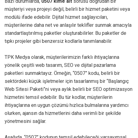
Bazı durumlarda,
0507 kime ait
sorusu doğrudan bir
müşteriyi veya projeyi değil, belirli bir hizmet paketini veya
modülü ifade edebilir. Dijital hizmet sağlayıcıları,
müşterilerine daha net ve anlaşılır teklifler sunmak amacıyla
standartlaştırılmış paketler oluşturabilirler. Bu paketler de
tıpkı projeler gibi benzersiz kodlarla tanımlanabilir.
TPK Medya olarak, müşterilerimizin farklı ihtiyaçlarına
yönelik çeşitli web tasarım, SEO ve dijital pazarlama
paketleri sunmaktayız. Örneğin, “0507” kodu, belirli bir
sektördeki küçük işletmeler için tasarlanmış bir “Başlangıç
Web Sitesi Paketi”ni veya aylık belirli bir SEO optimizasyon
hizmetini temsil edebilir. Bu tür kodlar, müşterilerin
ihtiyaçlarına en uygun çözümü hızlıca bulmalarına yardımcı
olurken, ajansın da hizmetlerini daha verimli bir şekilde
yönetmesini sağlar.
Aşağıda, “0507” kodunun temsil edebileceği varsayımsal