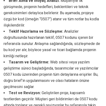
Brief Alma ve İhtiyaç Analizi:
Müşteriyle ilk
görüşmede, projenin hedefleri, beklentileri ve teknik
gereksinimleri detaylıca belirlenir. Bu aşamada, projeye
özgü bir kod (örneğin “0507”) atanır ve tüm notlar bu kodla
ilişkilendirilir.
Teklif Hazırlama ve Sözleşme:
Analizler
doğrultusunda hazırlanan teklif, 0507 kodunu içeren bir
referansla sunulur. Anlaşma sağlandığında, sözleşmede de
bu kod yer alır, böylece yasal ve ticari bağlamda projenin
kimliği netleşir.
Tasarım ve Geliştirme:
Web sitesi veya yazılım
geliştirme süreci başladığında, tasarımcılar ve yazılımcılar
0507 kodu üzerinden projenin tüm detaylarına erişirler. Bu,
doğru brief’in uygulanmasını ve olası hataların önüne
geçilmesini sağlar.
Test ve Revizyon:
Geliştirilen proje, kapsamlı
testlerden geçirilir. Müşteri geri bildirimleri de 0507 kodu
altında toplanır ve gerekli revizyonlar bu referansla takip