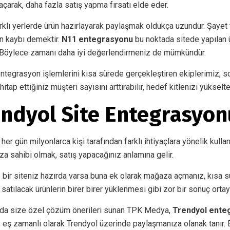
çarak, daha fazla satış yapma fırsatı elde eder.
rklı yerlerde ürün hazırlayarak paylaşmak oldukça uzundur. Şayet
n kaybı demektir.
N11 entegrasyonu
bu noktada sitede yapılan 
. Böylece zamanı daha iyi değerlendirmeniz de mümkündür.
entegrasyon işlemlerini kısa sürede gerçekleştiren ekiplerimiz, so
itap ettiğiniz müşteri sayısını arttırabilir, hedef kitlenizi yükselte
ndyol Site Entegrasyonu
her gün milyonlarca kişi tarafından farklı ihtiyaçlara yönelik kull
za sahibi olmak, satış yapacağınız anlamına gelir.
e bir siteniz hazırda varsa buna ek olarak mağaza açmanız, kısa sür
atılacak ürünlerin birer birer yüklenmesi gibi zor bir sonuç ortay
da size özel çözüm önerileri sunan TPK Medya,
Trendyol ent
ü, eş zamanlı olarak Trendyol üzerinde paylaşmanıza olanak tanır. 