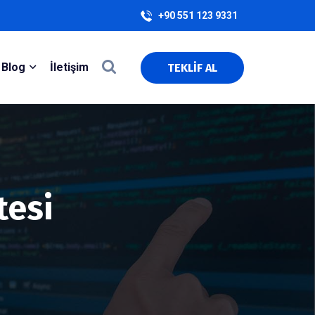
+90 551 123 9331
Blog
İletişim
TEKLİF AL
tesi