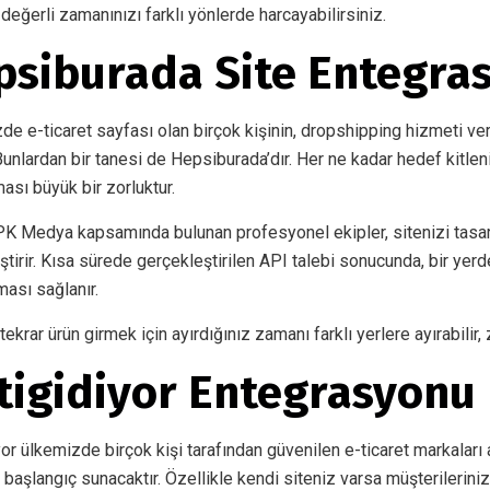
 değerli zamanınızı farklı yönlerde harcayabilirsiniz.
siburada Site Entegras
e e-ticaret sayfası olan birçok kişinin, dropshipping hizmeti ve
Bunlardan bir tanesi de Hepsiburada’dır. Her ne kadar hedef kitleni
ası büyük bir zorluktur.
K Medya kapsamında bulunan profesyonel ekipler, sitenizi tasa
ştirir. Kısa sürede gerçekleştirilen API talebi sonucunda, bir ye
ması sağlanır.
ekrar ürün girmek için ayırdığınız zamanı farklı yerlere ayırabilir,
tigidiyor Entegrasyonu
yor ülkemizde birçok kişi tarafından güvenilen e-ticaret markaları a
r başlangıç sunacaktır. Özellikle kendi siteniz varsa müşterileri