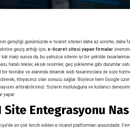
inin geliştiği günümüzde e-ticaret siteleri daha az ücretle, daha
ktöre geçiş arttığı için,
e-ticaret sitesi yapan firmalar
önemini 
 kâr marjı sunsa da, bu yalnızca sitenin iyi bir şekilde tasarlanmas
ı, hatalı linkler, eksik resimler, geç yüklenme gibi durumlar satı
 bir tecrübe ve alanında dinamik web tasarımcılara ile size hizme
direrek, ihtiyacınız olan sonucu sağlar. Böylece hem Google üzerin
sayısını arttırabilirsiniz. Sizlerin mutluluğuna ve kullanıcı dene
ar yapar
 Site Entegrasyonu Nası
iye’de en çok tercih edilen e-ticaret platformları arasındadır. Fir