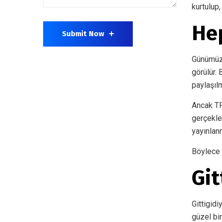
kurtulup,
Hep
Submit Now
Günümüzd
görülür. 
paylaşılm
Ancak TP
gerçekle
yayınlan
Böylece t
Git
Gittigidi
güzel bi