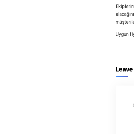
Ekiplerim
alacağın
müşteril
Uygun fi
Leave