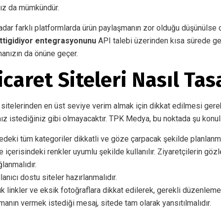
nız da mümkündür.
adar farklı platformlarda ürün paylaşmanın zor olduğu düşünülse 
ttigidiyor entegrasyonunu
API talebi üzerinden kısa sürede gerç
manızın da önüne geçer.
icaret Siteleri Nasıl Ta
t sitelerinden en üst seviye verim almak için dikkat edilmesi gere
ınız istediğiniz gibi olmayacaktır. TPK Medya, bu noktada şu konul
edeki tüm kategoriler dikkatli ve göze çarpacak şekilde planlanma
e içerisindeki renkler uyumlu şekilde kullanılır. Ziyaretçilerin g
lanmalıdır.
lanıcı dostu siteler hazırlanmalıdır.
ık linkler ve eksik fotoğraflara dikkat edilerek, gerekli düzenlemel
manın vermek istediği mesaj, sitede tam olarak yansıtılmalıdır.