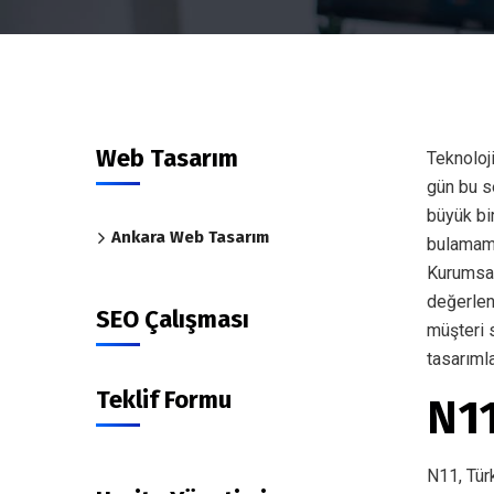
Web Tasarım
Teknoloj
gün bu se
büyük bir
Ankara Web Tasarım
bulamamas
Kurumsal
değerlen
SEO Çalışması
müşteri 
tasarıml
Teklif Formu
N11
N11, Türk