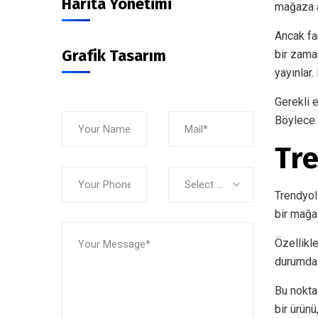
Harita Yönetimi
mağaza a
Ancak fa
Grafik Tasarım
bir zama
yayınlar
Gerekli 
Böylece h
Tre
Select Service
Trendyol 
bir mağa
Özellikl
durumda s
Bu nokta
bir ürün