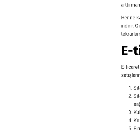
arttırma
Her ne k
indirir.
Gi
tekrarla
E-t
E-ticare
satışlar
Sit
Sit
sağ
Kul
Kır
Fir