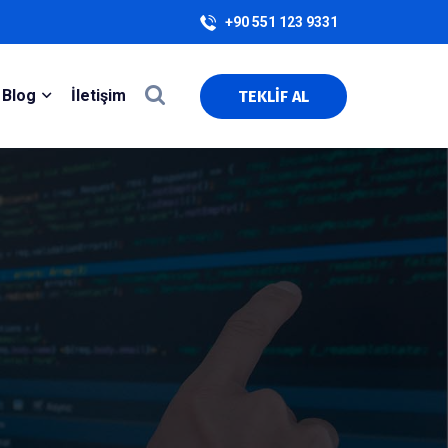
+90 551 123 9331
Blog
İletişim
TEKLİF AL