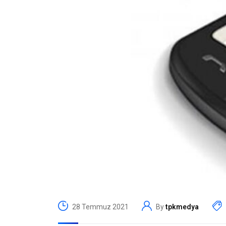
28 Temmuz 2021
By
tpkmedya