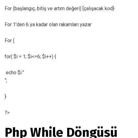
For (başlangıç, bitiş ve artım değeri) [çalışacak kod}
For 1’den 6 ya kadar olan rakamları yazar
For (
for( $i = 1; $i<=6; $i++) {
echo $i.”
“;
}
?>
Php While Döngüsü