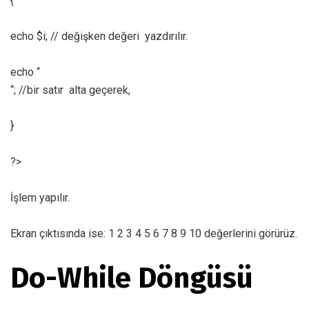
{
echo $i; // değişken değeri yazdırılır.
echo “
“; //bir satır alta geçerek,
}
?>
İşlem yapılır.
Ekran çıktısında ise: 1 2 3 4 5 6 7 8 9 10 değerlerini görürüz.
Do-While Döngüsü