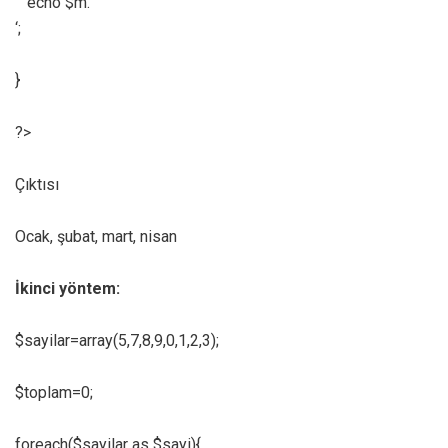
echo $m.’
‘;
}
?>
Çıktısı
Ocak, şubat, mart, nisan
İkinci yöntem:
$sayilar=array(5,7,8,9,0,1,2,3);
$toplam=0;
foreach($sayilar as $sayi){