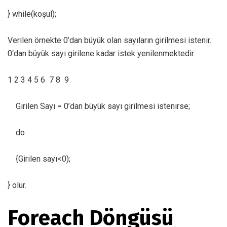
} while(koşul);
Verilen örnekte 0’dan büyük olan sayıların girilmesi istenir.
0‘dan büyük sayı girilene kadar istek yenilenmektedir.
1 2 3 4 5 6 7 8 9
Girilen Sayı = 0’dan büyük sayı girilmesi istenirse;
do
{Girilen sayı<0);
} olur.
Foreach Döngüsü