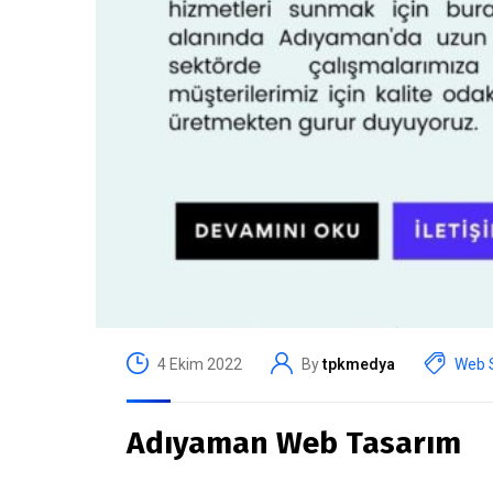
4 Ekim 2022
By
tpkmedya
Web S
Adıyaman Web Tasarım