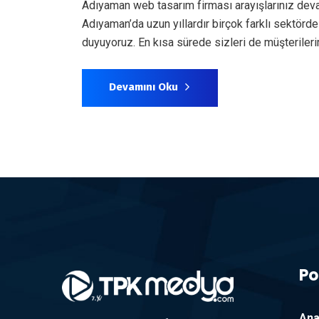
Adıyaman web tasarım firması arayışlarınız dev
Adıyaman’da uzun yıllardır birçok farklı sektör
duyuyoruz. En kısa sürede sizleri de müşteril
Devamını Oku
Po
Ana