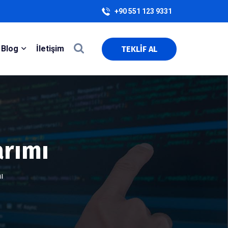
+90 551 123 9331
Blog
İletişim
TEKLİF AL
arımı
ı