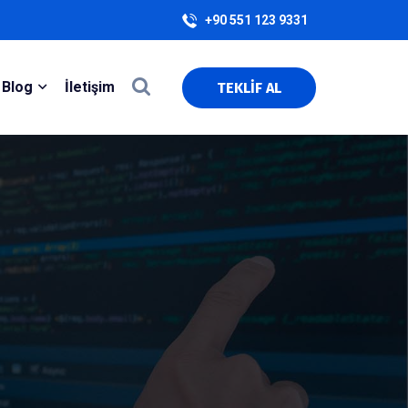
+90 551 123 9331
Blog
İletişim
TEKLİF AL