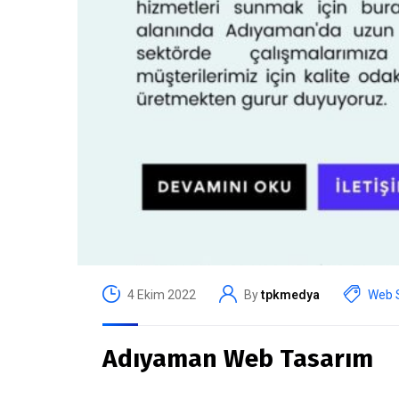
4 Ekim 2022
By
tpkmedya
Web S
Adıyaman Web Tasarım