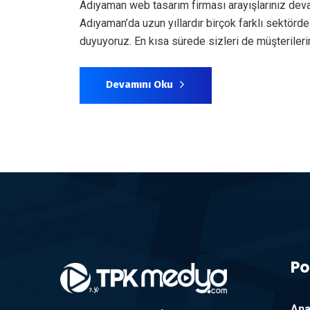
Adıyaman web tasarım firması arayışlarınız dev
Adıyaman’da uzun yıllardır birçok farklı sektör
duyuyoruz. En kısa sürede sizleri de müşteril
Devamını Oku
Po
Ana