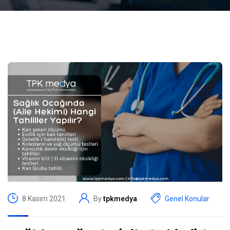
8 Kasım 2021
By
tpkmedya
Genel Konular