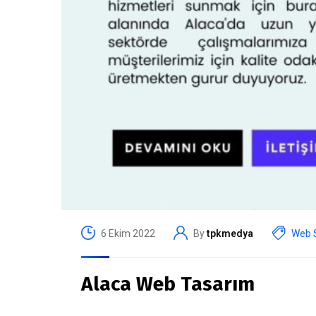
6 Ekim 2022
By
tpkmedya
Web S
Alaca Web Tasarım