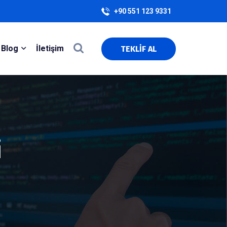
+90 551 123 9331
Blog
İletişim
TEKLİF AL
i