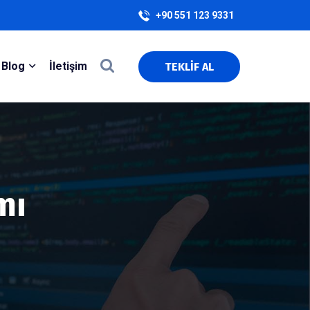
+90 551 123 9331
Blog
İletişim
TEKLİF AL
mı