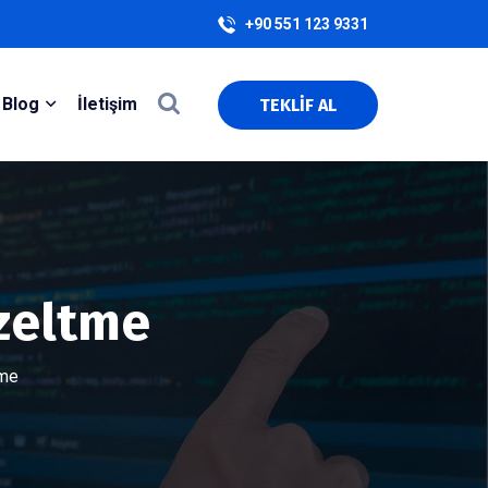
+90 551 123 9331
Blog
İletişim
TEKLİF AL
üzeltme
tme