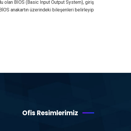
kodu olan BIOS (Basic Input Output System), giriş
 BİOS anakartın üzerindeki bileşenleri belirleyip
Ofis Resimlerimiz