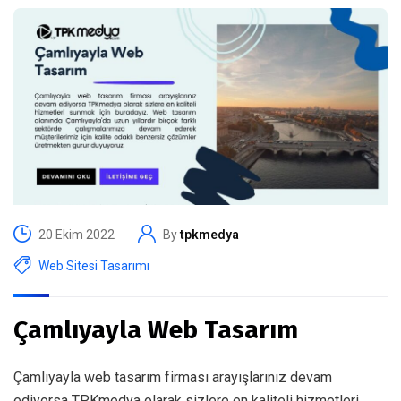
20 Ekim 2022
By
tpkmedya
Web Sitesi Tasarımı
Çamlıyayla Web Tasarım
Çamlıyayla web tasarım firması arayışlarınız devam
ediyorsa TPKmedya olarak sizlere en kaliteli hizmetleri