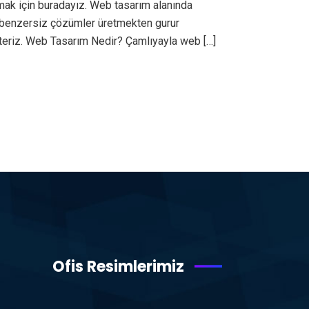
mak için buradayız. Web tasarım alanında
lı benzersiz çözümler üretmekten gurur
teriz. Web Tasarım Nedir? Çamlıyayla web […]
Ofis Resimlerimiz