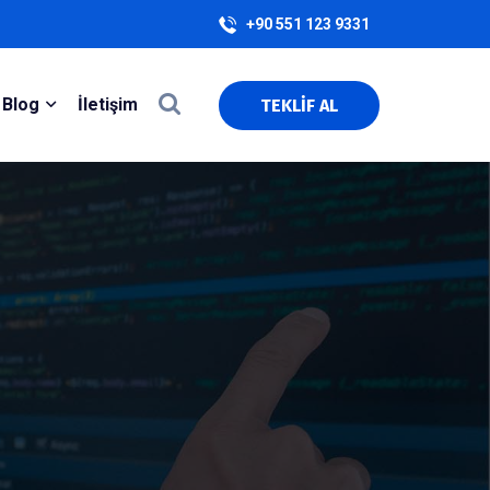
+90 551 123 9331
Blog
İletişim
TEKLİF AL