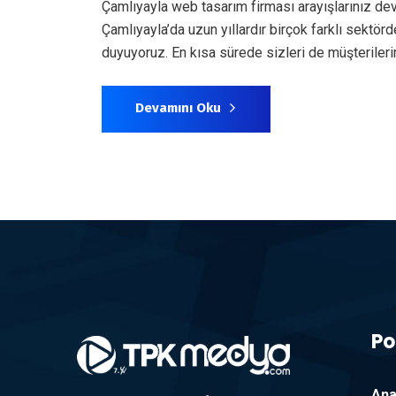
Çamlıyayla web tasarım firması arayışlarınız de
Çamlıyayla’da uzun yıllardır birçok farklı sekt
duyuyoruz. En kısa sürede sizleri de müşterile
Devamını Oku
Po
Ana