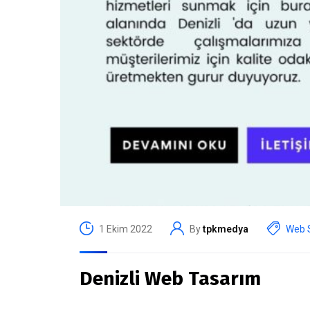
1 Ekim 2022
By
tpkmedya
Web S
Denizli Web Tasarım