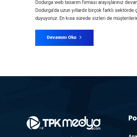
Dodurga web tasarım firması arayışlarınız deva
Dodurga’da uzun yıllardır birçok farklı sektörd
duyuyoruz. En kısa sürede sizleri de müşterile
Devamını Oku
Po
Ana