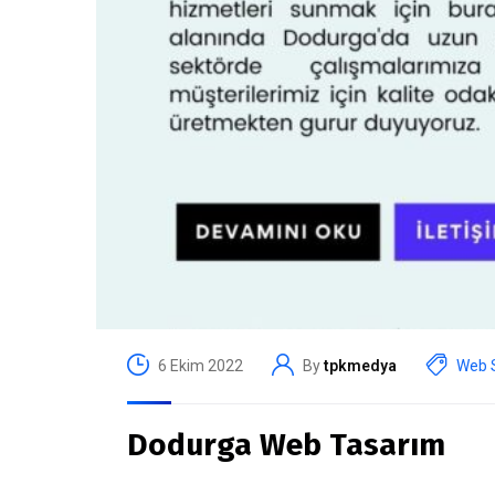
6 Ekim 2022
By
tpkmedya
Web S
Dodurga Web Tasarım