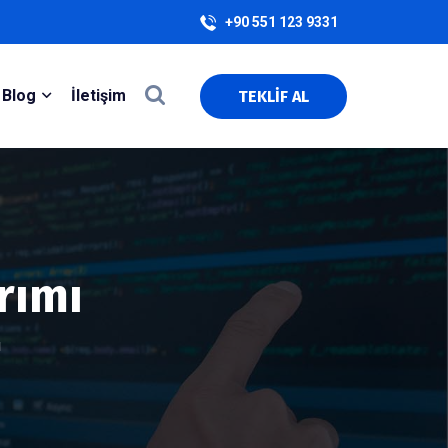
+90 551 123 9331
Blog
İletişim
TEKLİF AL
rımı
ı