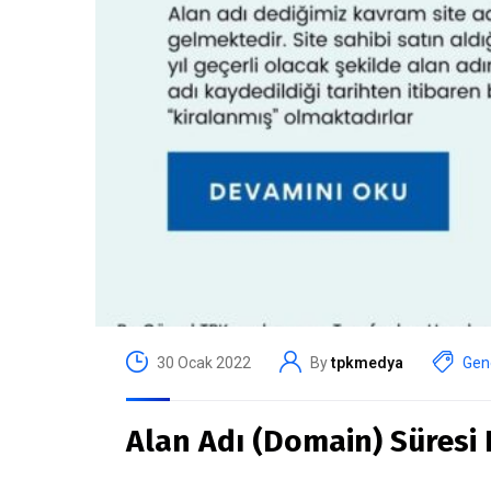
30 Ocak 2022
By
tpkmedya
Gen
Alan Adı (Domain) Süresi