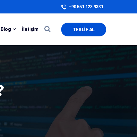
+90 551 123 9331
Blog
İletişim
TEKLİF AL
?