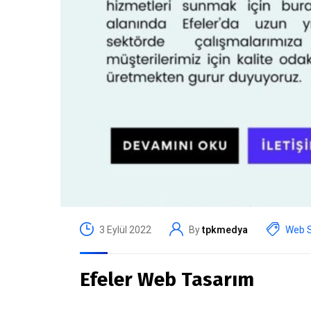
3 Eylül 2022
By
tpkmedya
Web S
Efeler Web Tasarım