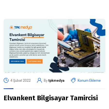
4 Şubat 2022
By
tpkmedya
Konum Ekleme
Elvankent Bilgisayar Tamircisi