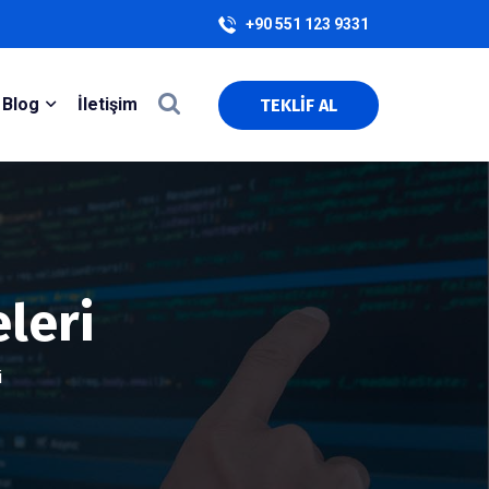
+90 551 123 9331
Blog
İletişim
TEKLİF AL
eleri
i