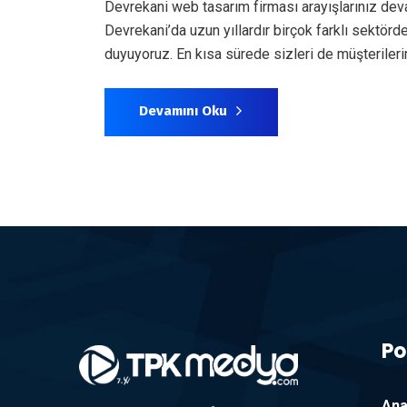
Devrekani web tasarım firması arayışlarınız dev
Devrekani’da uzun yıllardır birçok farklı sektö
duyuyoruz. En kısa sürede sizleri de müşterile
Devamını Oku
Po
Ana