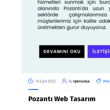
16 Eylül 2022
By
tpkmedya
Web 
Pozantı Web Tasarım