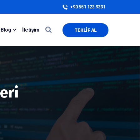
+90 551 123 9331
Blog
İletişim
TEKLİF AL
eri