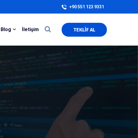
+90 551 123 9331
Blog
İletişim
TEKLİF AL