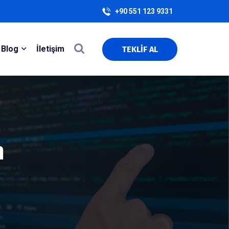
+90 551 123 9331
Blog
İletişim
TEKLİF AL
m