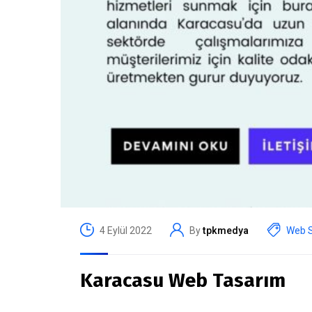
4 Eylül 2022
By
tpkmedya
Web S
Karacasu Web Tasarım