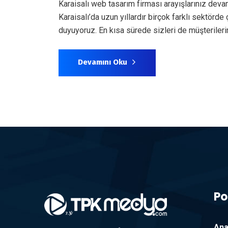
Karaisalı web tasarım firması arayışlarınız dev
Karaisalı’da uzun yıllardır birçok farklı sektör
duyuyoruz. En kısa sürede sizleri de müşterile
Devamını Oku
Po
Ana