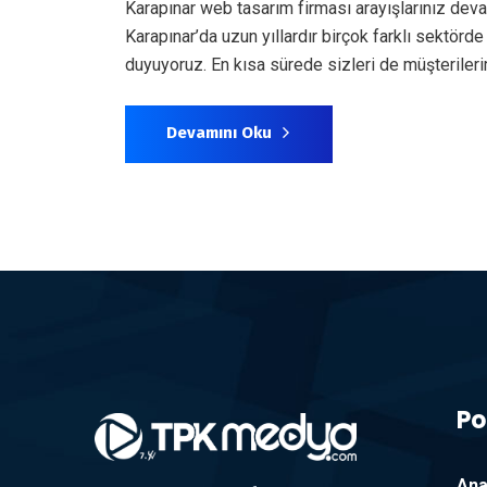
Karapınar web tasarım firması arayışlarınız dev
Karapınar’da uzun yıllardır birçok farklı sektör
duyuyoruz. En kısa sürede sizleri de müşterile
Devamını Oku
Po
Ana