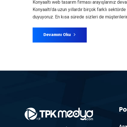
Konyaaltı web tasarım firması arayışlarınız dev
Konyaaltı’da uzun yıllardır birçok farklı sektör
duyuyoruz. En kısa sürede sizleri de müşterile
Devamını Oku
Po
Ana