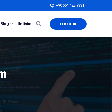
+90 551 123 9331
Blog
İletişim
TEKLİF AL
ım