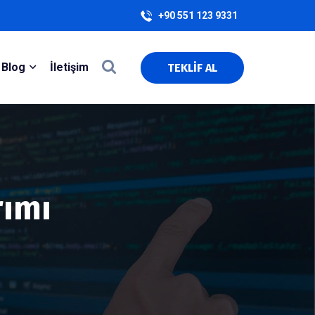
+90 551 123 9331
Blog
İletişim
TEKLİF AL
rımı