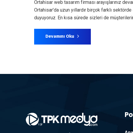
Ortahisar web tasarım firması arayışlarınız dev
Ortahisar’da uzun yıllardır birçok farklı sektör
duyuyoruz. En kısa sürede sizleri de müşterile
Devamını Oku
Po
Ana