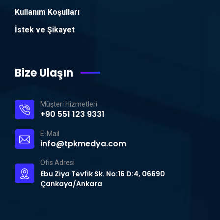
Kullanım Koşulları
İstek ve Şikayet
Bize Ulaşın
Müşteri Hizmetleri
+90 551 123 9331
E-Mail
info@tpkmedya.com
Ofis Adresi
Ebu Ziya Tevfik Sk. No:16 D:4, 06690
Çankaya/Ankara