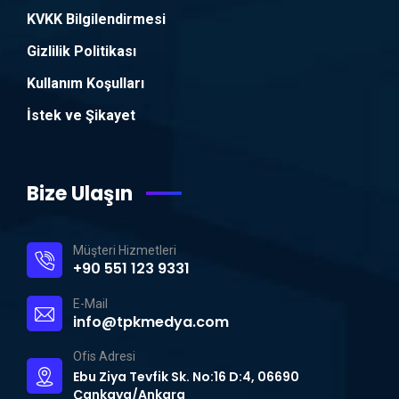
KVKK Bilgilendirmesi
Gizlilik Politikası
Kullanım Koşulları
İstek ve Şikayet
Bize Ulaşın
Müşteri Hizmetleri
+90 551 123 9331
E-Mail
info@tpkmedya.com
Ofis Adresi
Ebu Ziya Tevfik Sk. No:16 D:4, 06690
Çankaya/Ankara