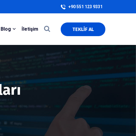
+90 551 123 9331
Blog
İletişim
TEKLİF AL
ları