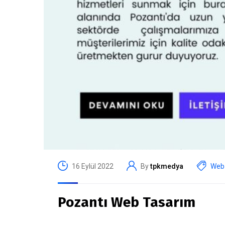
16 Eylül 2022
By
tpkmedya
Web 
Pozantı Web Tasarım