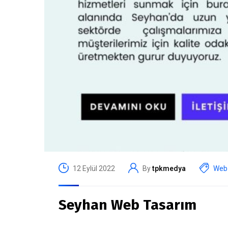
12 Eylül 2022
By
tpkmedya
Web 
Seyhan Web Tasarım