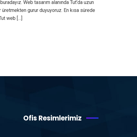
 buradayız. Web tasarım alanında Tut’da uzun
er üretmekten gurur duyuyoruz. En kısa sürede
Tut web […]
Ofis Resimlerimiz