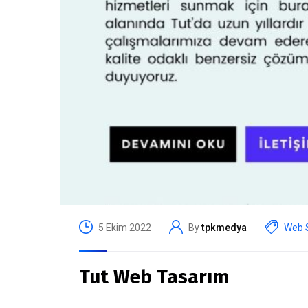
5 Ekim 2022
By
tpkmedya
Web S
Tut Web Tasarım