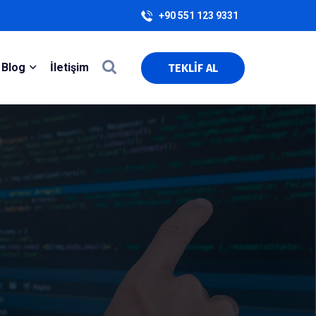
+90 551 123 9331
Blog
İletişim
TEKLİF AL