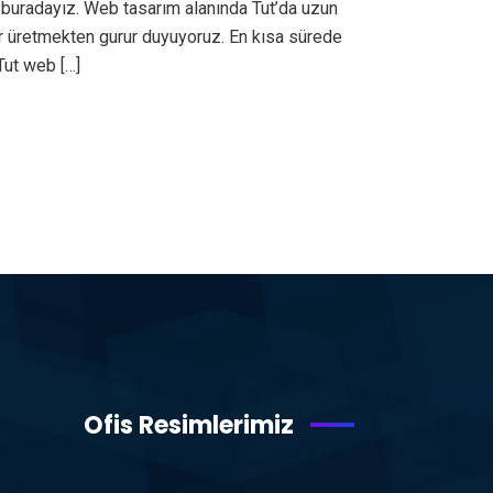
 buradayız. Web tasarım alanında Tut’da uzun
er üretmekten gurur duyuyoruz. En kısa sürede
Tut web […]
Ofis Resimlerimiz