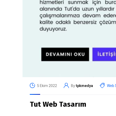
5 Ekim 2022
By
tpkmedya
Web S
Tut Web Tasarım