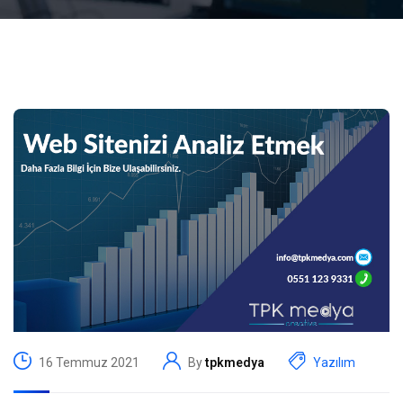
16 Temmuz 2021
By
tpkmedya
Yazılım