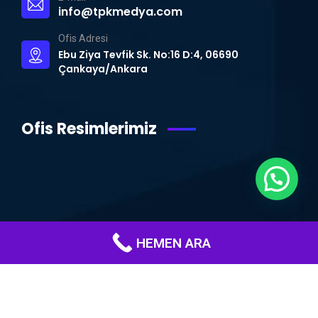
info@tpkmedya.com
Ofis Adresi
Ebu Ziya Tevfik Sk. No:16 D:4, 06690
Çankaya/Ankara
Ofis Resimlerimiz
HEMEN ARA
© Copyright 2015 – 2024 | TPK MEDYA | Tüm Hakları Saklıdır.
Ankara
Web Tasarım
|
WordPress Uzmanı