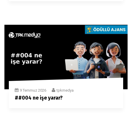
9 Temmuz 2026
tpkmedya
##004 ne işe yarar?