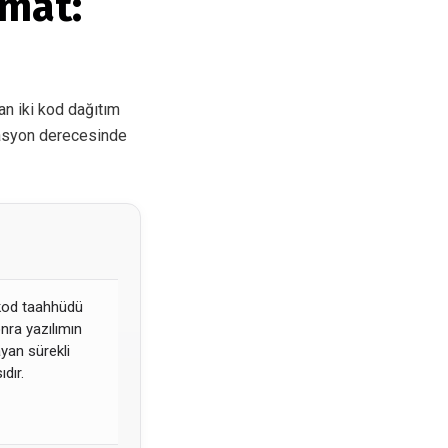
imat:
n iki kod dağıtım
omasyon derecesinde
 kod taahhüdü
onra yazılımın
yan sürekli
ıdır.