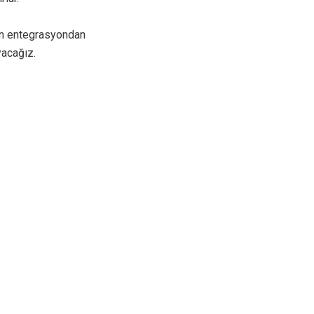
in entegrasyondan
yacağız.