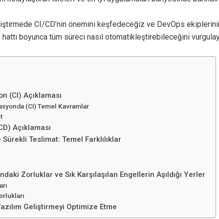
eliştirmede CI/CD’nin önemini keşfedeceğiz ve DevOps ekiplerin
 hattı boyunca tüm süreci nasıl otomatikleştirebileceğini vurgula
on (CI) Açıklaması
asyonda (CI) Temel Kavramlar
t
(CD) Açıklaması
 Sürekli Teslimat: Temel Farklılıklar
ı
daki Zorluklar ve Sık Karşılaşılan Engellerin Aşıldığı Yerler
arı
rlukları
Yazılım Geliştirmeyi Optimize Etme