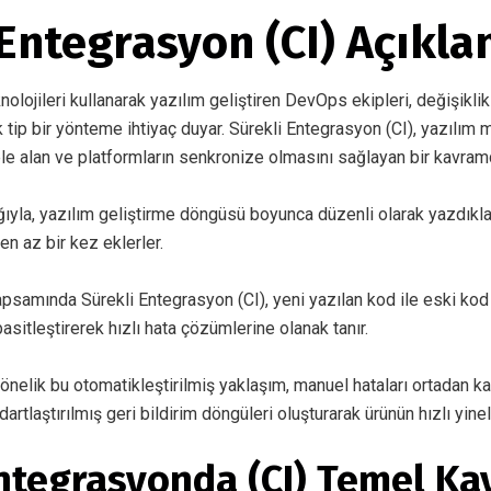
 Entegrasyon (CI) Açıkla
knolojileri kullanarak yazılım geliştiren DevOps ekipleri, değişikl
 tip bir yönteme ihtiyaç duyar.
Sürekli Entegrasyon (CI),
yazılım m
le alan ve platformların senkronize olmasını sağlayan bir kavramd
cılığıyla, yazılım geliştirme döngüsü boyunca düzenli olarak yazdıkl
n az bir kez eklerler.
apsamında Sürekli Entegrasyon (CI), yeni yazılan kod ile eski kod
sitleştirerek hızlı hata çözümlerine olanak tanır.
önelik bu otomatikleştirilmiş yaklaşım, manuel hataları ortadan ka
artlaştırılmış geri bildirim döngüleri oluşturarak ürünün hızlı yin
Entegrasyonda (CI) Temel Ka