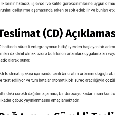
iklerinin hatasız, işlevsel ve kalite gereksinimlerine uygun olmas
unları geliştirme aşamasında erken tespit edebilir ve bunları etki
 Teslimat (CD) Açıklamas
D hattında sürekli entegrasyonun bittiği yerden başlayan bir adımd
tamları da dahil olmak üzere belirlenen ortamlara uygulamaları ve
atik olarak sunar.
i teslimat iş akışı içerisinde canlı bir üretim ortamını değiştirebi
lde test ediliyor ve tüm hatalar otomatik bir süreç aracılığıyla çözü
ttındaki sürekli dağıtım aşaması, bir dereceye kadar insan kontr
kadar çabuk yayınlanmasını amaçlamaktadır.