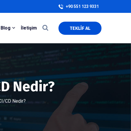
+90 551 123 9331
Blog
İletişim
TEKLİF AL
CD Nedir?
CI/CD Nedir?