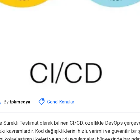
By
tpkmedya
Genel Konular
e Sürekli Teslimat olarak bilinen CI/CD, özellikle DevOps çerçev
 kavramlardır. Kod değişikliklerini hızlı, verimli ve güvenilir bir 
i kolaylaştıran ilkeleri ve en iyi uygulamaları bünyesinde barındırı