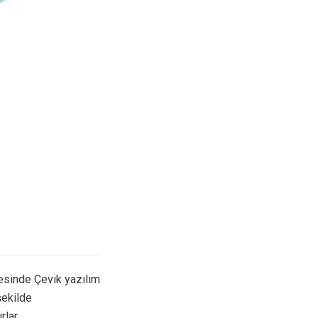
esinde Çevik yazılım
şekilde
rlar.