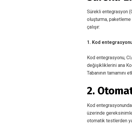
Sürekli entegrasyon (C
oluşturma, paketleme v
çalışır:
1. Kod entegrasyon
Kod entegrasyonu, CI/C
değişikliklerini ana K
Tabanının tamamını e
2. Otomat
Kod entegrasyonundan s
üzerinde gereksinimler
otomatik testlerden ya