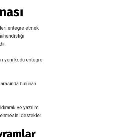
ması
ikleri entegre etmek
ühendisliği
ır.
arı yeni kodu entegre
 arasında bulunan
ldırarak ve yazılım
elenmesini destekler.
vramlar