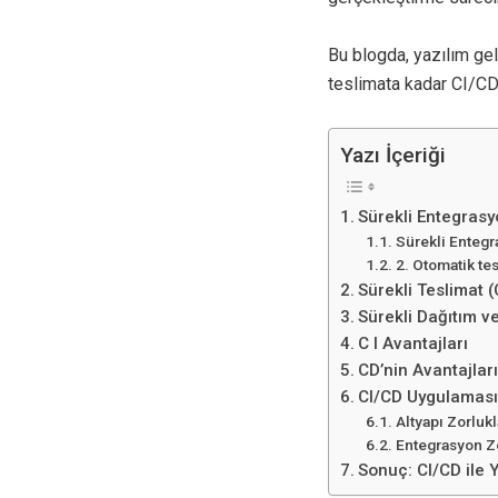
Bu blogda, yazılım g
teslimata kadar CI/CD
Yazı İçeriği
Sürekli Entegrasy
Sürekli Entegr
2. Otomatik tes
Sürekli Teslimat 
Sürekli Dağıtım ve
C I Avantajları
CD’nin Avantajlar
CI/CD Uygulamasın
Altyapı Zorlukl
Entegrasyon Zo
Sonuç: CI/CD ile 