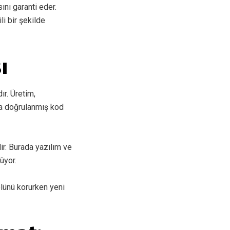
ını garanti eder.
li bir şekilde
ı
ır. Üretim,
ya doğrulanmış kod
lir. Burada yazılım ve
lüyor.
olünü korurken yeni