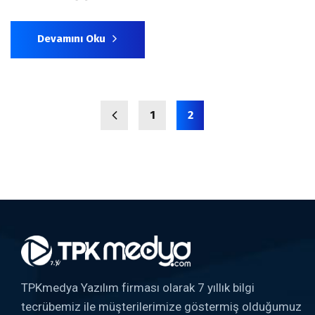
Devamını Oku
1
2
TPKmedya Yazılım firması olarak 7 yıllık bilgi
tecrübemiz ile müşterilerimize göstermiş olduğumuz