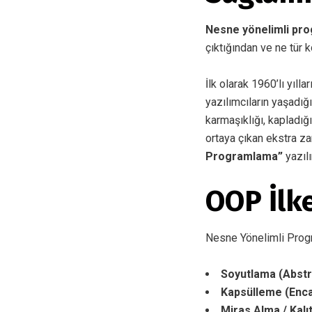
Nesne yönelimli pr
çıktığından ve ne tür 
İlk olarak 1960’lı yıll
yazılımcıların yaşadığı
karmaşıklığı, kapladığ
ortaya çıkan ekstra z
Programlama”
yazılı
OOP İlke
Nesne Yönelimli Progra
Soyutlama (Abstr
Kapsülleme (Enca
Miras Alma / Kalı