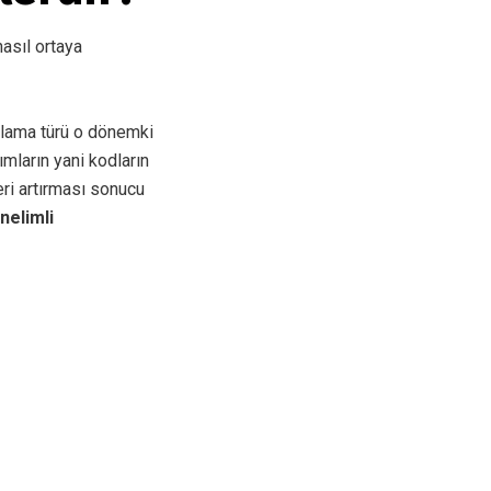
asıl ortaya
ramlama türü o dönemki
ımların yani kodların
eri artırması sonucu
elimli