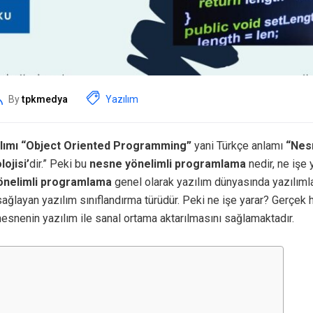
By
tpkmedya
Yazılım
ılımı “Object Oriented Programming”
yani Türkçe anlamı
“Nes
ojisi’
dir.” Peki bu
nesne yönelimli programlama
nedir, ne işe
önelimli programlama
genel olarak yazılım dünyasında yazılımlar
ağlayan yazılım sınıflandırma türüdür. Peki ne işe yarar? Gerçek 
 nesnenin yazılım ile sanal ortama aktarılmasını sağlamaktadır.