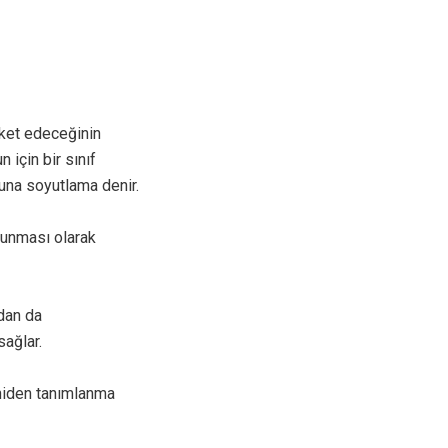
reket edeceğinin
için bir sınıf
buna soyutlama denir.
orunması olarak
ndan da
sağlar.
eniden tanımlanma