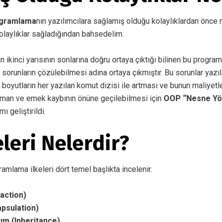
ogramlama
nın yazılımcılara sağlamış olduğu kolaylıklardan önce n
kolaylıklar sağladığından bahsedelim.
arın ikinci yarısının sonlarına doğru ortaya çıktığı bilinen bu prog
 sorunların çözülebilmesi adına ortaya çıkmıştır. Bu sorunlar yazıl
ı boyutların her yazılan komut dizisi ile artması ve bunun maliyetl
aman ve emek kaybının önüne geçilebilmesi için
OOP “Nesne Yön
mı geliştirildi.
leri Nelerdir?
mlama ilkeleri dört temel başlıkta incelenir.
action)
psulation)
tım (Inheritance)