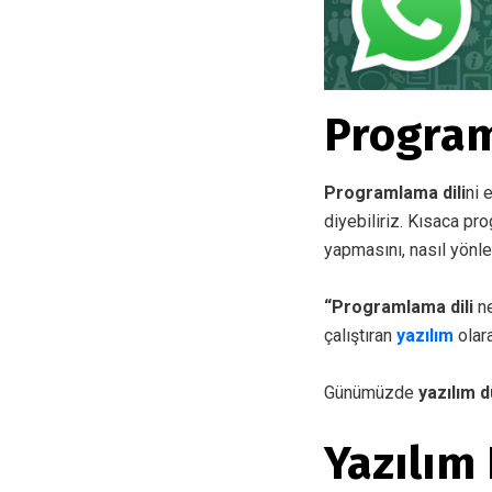
Program
Programlama dili
ni 
diyebiliriz. Kısaca pr
yapmasını, nasıl yönle
“Programlama dili
n
çalıştıran
yazılım
olara
Günümüzde
yazılım 
Yazılım