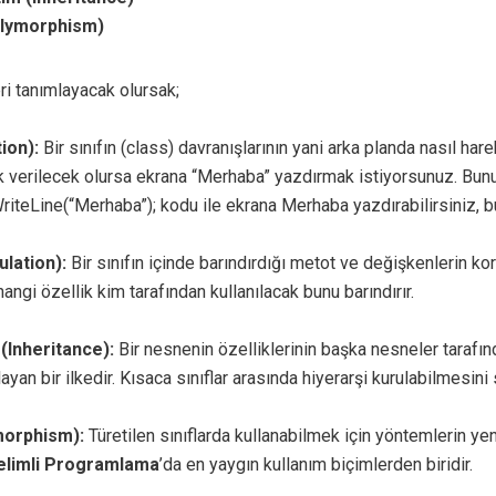
Polymorphism)
ri tanımlayacak olursak;
ion):
Bir sınıfın (class) davranışlarının yani arka planda nasıl ha
 verilecek olursa ekrana “Merhaba” yazdırmak istiyorsunuz. Bunun 
WriteLine(“Merhaba”); kodu ile ekrana Merhaba yazdırabilirsiniz, 
lation):
Bir sınıfın içinde barındırdığı metot ve değişkenlerin k
hangi özellik kim tarafından kullanılacak bunu barındırır.
 (Inheritance):
Bir nesnenin özelliklerinin başka nesneler tarafı
ayan bir ilkedir. Kısaca sınıflar arasında hiyerarşi kurulabilmesini 
morphism):
Türetilen sınıflarda kullanabilmek için yöntemlerin y
elimli Programlama
’da en yaygın kullanım biçimlerden biridir.