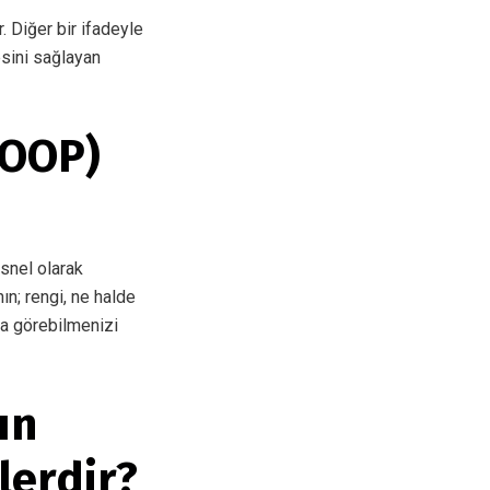
. Diğer bir ifadeyle
esini sağlayan
(OOP)
esnel olarak
ın; rengi, ne halde
da görebilmenizi
ın
lerdir?