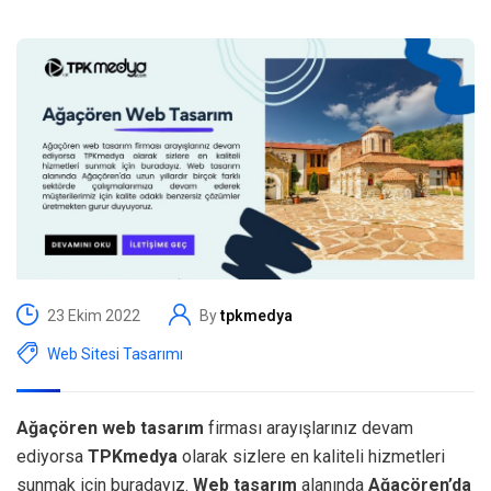
23 Ekim 2022
By
tpkmedya
Web Sitesi Tasarımı
Ağaçören web tasarım
firması arayışlarınız devam
ediyorsa
TPKmedya
olarak sizlere en kaliteli hizmetleri
sunmak için buradayız.
Web tasarım
alanında
Ağaçören’da