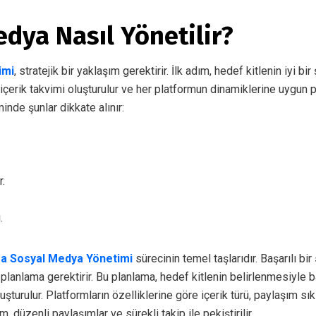
dya Nasıl Yönetilir?
imi
, stratejik bir yaklaşım gerektirir. İlk adım, hedef kitlenin iyi bir
 içerik takvimi oluşturulur ve her platformun dinamiklerine uygun pa
nde şunlar dikkate alınır:
r.
.
a Sosyal Medya Yönetimi
sürecinin temel taşlarıdır. Başarılı bir
ir planlama gerektirir. Bu planlama, hedef kitlenin belirlenmesiyle 
uşturulur. Platformların özelliklerine göre içerik türü, paylaşım s
tim, düzenli paylaşımlar ve sürekli takip ile pekiştirilir.