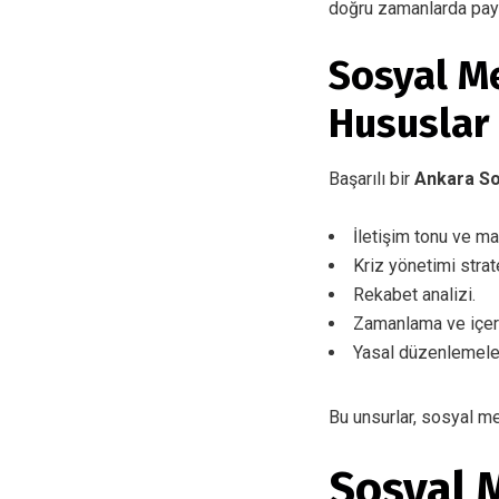
doğru zamanlarda payla
Sosyal M
Hususlar
Başarılı bir
Ankara So
İletişim tonu ve mark
Kriz yönetimi strate
Rekabet analizi.
Zamanlama ve içerik
Yasal düzenlemele
Bu unsurlar, sosyal me
Sosyal 