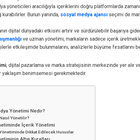
dya yöneticileri aracılığıyla içeriklerini doğru platformlarda zama
ğ kurabilirler. Bunun yanında,
sosyal medya ajansı
seçimi de mark
ın dijital dünyadaki etkisini artırır ve sürdürülebilir başarıya gide
ışmanlığı
ve uzman yönetimi, markaların sadece içerik üretmekl
lerle etkileşimde bulunmalarını, analizlerle büyüme fırsatlarını be
imi
, dijital pazarlama ve marka stratejisinin merkezinde yer alır v
ir yaklaşım benimsemesi gerekmektedir.
dya Yönetimi Nedir?
asıl Yönetilir?
etiminde İçerik Yönetimi
Yönetiminde Dikkat Edilecek Hususlar
timinin Altın Kuralları