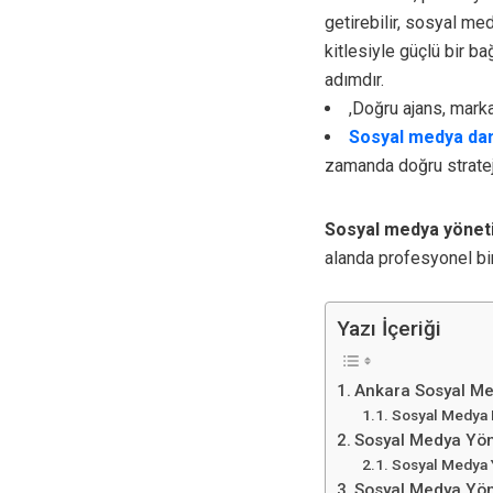
getirebilir, sosyal me
kitlesiyle güçlü bir ba
adımdır.
,Doğru ajans, markan
Sosyal medya dan
zamanda doğru strateji
Sosyal medya yönet
alanda profesyonel b
Yazı İçeriği
Ankara Sosyal Me
Sosyal Medya N
Sosyal Medya Yön
Sosyal Medya 
Sosyal Medya Yöne