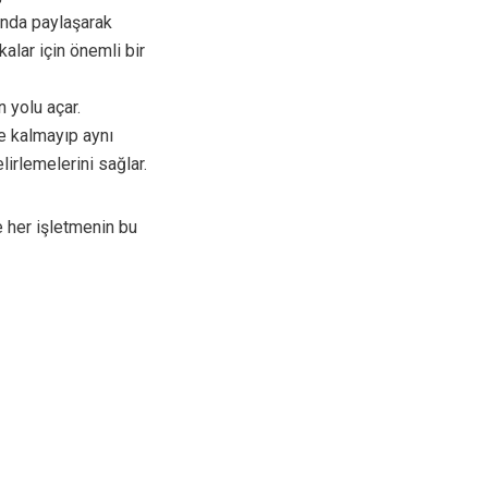
nında paylaşarak
alar için önemli bir
n yolu açar.
e kalmayıp aynı
lirlemelerini sağlar.
e her işletmenin bu