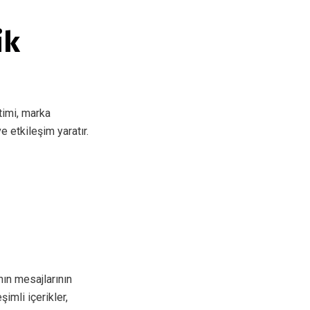
ik
etimi, marka
ve etkileşim yaratır.
nın mesajlarının
şimli içerikler,