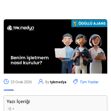
23 Ocak 2026
By
tpkmedya
Tüm Yazılar
Yazı İçeriği