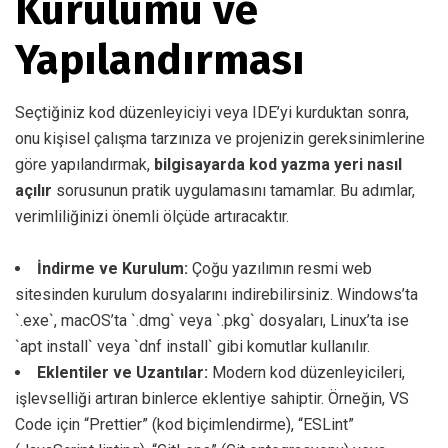
Kurulumu ve
Yapılandırması
Seçtiğiniz kod düzenleyiciyi veya IDE’yi kurduktan sonra,
onu kişisel çalışma tarzınıza ve projenizin gereksinimlerine
göre yapılandırmak,
bilgisayarda kod yazma yeri nasıl
açılır
sorusunun pratik uygulamasını tamamlar. Bu adımlar,
verimliliğinizi önemli ölçüde artıracaktır.
İndirme ve Kurulum:
Çoğu yazılımın resmi web
sitesinden kurulum dosyalarını indirebilirsiniz. Windows’ta
`.exe`, macOS’ta `.dmg` veya `.pkg` dosyaları, Linux’ta ise
`apt install` veya `dnf install` gibi komutlar kullanılır.
Eklentiler ve Uzantılar:
Modern kod düzenleyicileri,
işlevselliği artıran binlerce eklentiye sahiptir. Örneğin, VS
Code için “Prettier” (kod biçimlendirme), “ESLint”