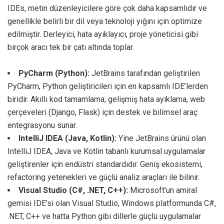
IDEs, metin düzenleyicilere göre çok daha kapsamlıdır ve
genellikle belirli bir dil veya teknoloji yığını için optimize
edilmiştir. Derleyici, hata ayıklayıcı, proje yöneticisi gibi
birçok aracı tek bir çatı altında toplar.
PyCharm (Python):
JetBrains tarafından geliştirilen
PyCharm, Python geliştiricileri için en kapsamlı IDE’lerden
biridir. Akıllı kod tamamlama, gelişmiş hata ayıklama, web
çerçeveleri (Django, Flask) için destek ve bilimsel araç
entegrasyonu sunar.
IntelliJ IDEA (Java, Kotlin):
Yine JetBrains ürünü olan
IntelliJ IDEA, Java ve Kotlin tabanlı kurumsal uygulamalar
geliştirenler için endüstri standardıdır. Geniş ekosistemi,
refactoring yetenekleri ve güçlü analiz araçları ile bilinir.
Visual Studio (C#, .NET, C++):
Microsoft’un amiral
gemisi IDE’si olan Visual Studio, Windows platformunda C#,
.NET, C++ ve hatta Python gibi dillerle güçlü uygulamalar