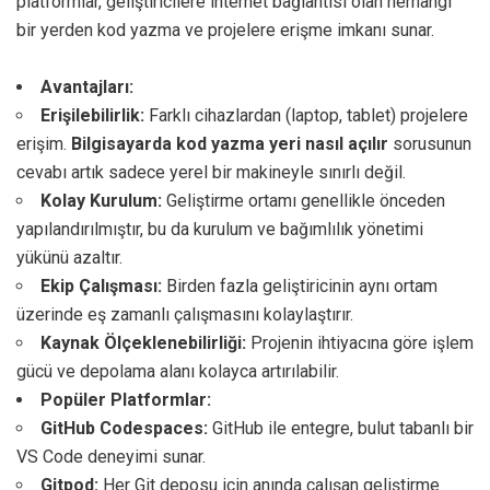
platformlar, geliştiricilere internet bağlantısı olan herhangi
bir yerden kod yazma ve projelere erişme imkanı sunar.
Avantajları:
Erişilebilirlik:
Farklı cihazlardan (laptop, tablet) projelere
erişim.
Bilgisayarda kod yazma yeri nasıl açılır
sorusunun
cevabı artık sadece yerel bir makineyle sınırlı değil.
Kolay Kurulum:
Geliştirme ortamı genellikle önceden
yapılandırılmıştır, bu da kurulum ve bağımlılık yönetimi
yükünü azaltır.
Ekip Çalışması:
Birden fazla geliştiricinin aynı ortam
üzerinde eş zamanlı çalışmasını kolaylaştırır.
Kaynak Ölçeklenebilirliği:
Projenin ihtiyacına göre işlem
gücü ve depolama alanı kolayca artırılabilir.
Popüler Platformlar:
GitHub Codespaces:
GitHub ile entegre, bulut tabanlı bir
VS Code deneyimi sunar.
Gitpod:
Her Git deposu için anında çalışan geliştirme