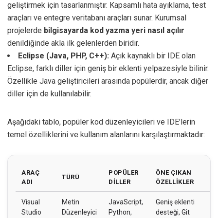
geliştirmek için tasarlanmıştır. Kapsamlı hata ayıklama, test
araçları ve entegre veritabanı araçları sunar. Kurumsal
projelerde
bilgisayarda kod yazma yeri nasıl açılır
denildiğinde akla ilk gelenlerden biridir.
Eclipse (Java, PHP, C++):
Açık kaynaklı bir IDE olan
Eclipse, farklı diller için geniş bir eklenti yelpazesiyle bilinir.
Özellikle Java geliştiricileri arasında popülerdir, ancak diğer
diller için de kullanılabilir.
Aşağıdaki tablo, popüler kod düzenleyicileri ve IDE’lerin
temel özelliklerini ve kullanım alanlarını karşılaştırmaktadır:
ARAÇ
POPÜLER
ÖNE ÇIKAN
H
TÜRÜ
ADI
DILLER
ÖZELLIKLER
K
Visual
Metin
JavaScript,
Geniş eklenti
W
Studio
Düzenleyici
Python,
desteği, Git
ge