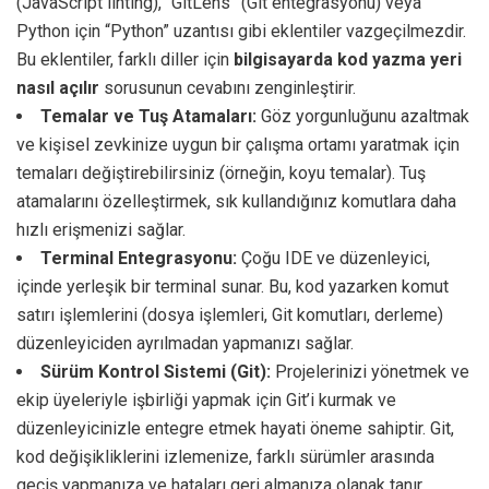
(JavaScript linting), “GitLens” (Git entegrasyonu) veya
Python için “Python” uzantısı gibi eklentiler vazgeçilmezdir.
Bu eklentiler, farklı diller için
bilgisayarda kod yazma yeri
nasıl açılır
sorusunun cevabını zenginleştirir.
Temalar ve Tuş Atamaları:
Göz yorgunluğunu azaltmak
ve kişisel zevkinize uygun bir çalışma ortamı yaratmak için
temaları değiştirebilirsiniz (örneğin, koyu temalar). Tuş
atamalarını özelleştirmek, sık kullandığınız komutlara daha
hızlı erişmenizi sağlar.
Terminal Entegrasyonu:
Çoğu IDE ve düzenleyici,
içinde yerleşik bir terminal sunar. Bu, kod yazarken komut
satırı işlemlerini (dosya işlemleri, Git komutları, derleme)
düzenleyiciden ayrılmadan yapmanızı sağlar.
Sürüm Kontrol Sistemi (Git):
Projelerinizi yönetmek ve
ekip üyeleriyle işbirliği yapmak için Git’i kurmak ve
düzenleyicinizle entegre etmek hayati öneme sahiptir. Git,
kod değişikliklerini izlemenize, farklı sürümler arasında
geçiş yapmanıza ve hataları geri almanıza olanak tanır.