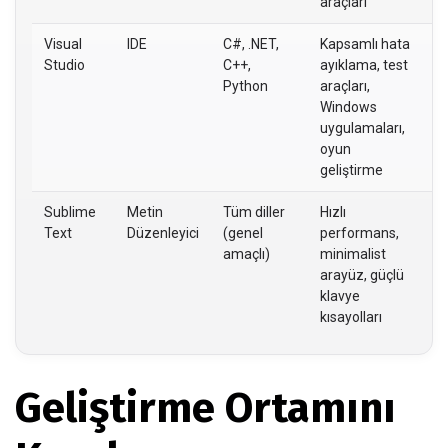
araçları
Visual
IDE
C#, .NET,
Kapsamlı hata
M
Studio
C++,
ayıklama, test
e
Python
araçları,
ça
Windows
ge
uygulamaları,
oyun
geliştirme
Sublime
Metin
Tüm diller
Hızlı
Hı
Text
Düzenleyici
(genel
performans,
d
amaçlı)
minimalist
ha
arayüz, güçlü
p
klavye
od
kısayolları
ku
Geliştirme Ortamını