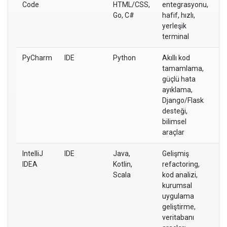
Code
HTML/CSS,
entegrasyonu,
ye
Go, C#
hafif, hızlı,
ba
yerleşik
ço
terminal
pr
PyCharm
IDE
Python
Akıllı kod
P
tamamlama,
ge
güçlü hata
ve
ayıklama,
Django/Flask
desteği,
bilimsel
araçlar
IntelliJ
IDE
Java,
Gelişmiş
J
IDEA
Kotlin,
refactoring,
ge
Scala
kod analizi,
k
kurumsal
ya
uygulama
pr
geliştirme,
veritabanı