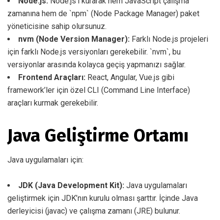
Node.js:
Node.js’i kurarak hem JavaScript çalışma
zamanına hem de `npm` (Node Package Manager) paket
yöneticisine sahip olursunuz.
nvm (Node Version Manager):
Farklı Node.js projeleri
için farklı Node.js versiyonları gerekebilir. `nvm`, bu
versiyonlar arasında kolayca geçiş yapmanızı sağlar.
Frontend Araçları:
React, Angular, Vue.js gibi
framework’ler için özel CLI (Command Line Interface)
araçları kurmak gerekebilir.
Java Geliştirme Ortamı
Java uygulamaları için:
JDK (Java Development Kit):
Java uygulamaları
geliştirmek için JDK’nın kurulu olması şarttır. İçinde Java
derleyicisi (javac) ve çalışma zamanı (JRE) bulunur.