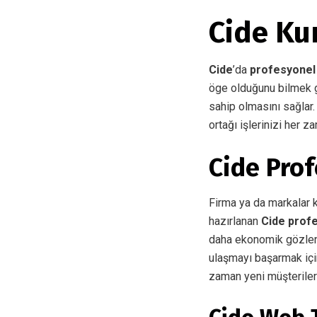
Cide Ku
Cide
’da
profesyonel
öge olduğunu bilmek g
sahip olmasını sağlar
ortağı işlerinizi her 
Cide Pro
Firma ya da markalar ke
hazırlanan
Cide prof
daha ekonomik gözleni
ulaşmayı başarmak için
zaman yeni müşterilere