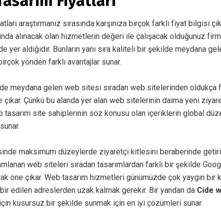
asarım Fiyatları
yatları araştırmanız sırasında karşınıza birçok farklı fiyat bilgisi çı
nda alınacak olan hizmetlerin değeri ile çalışacak olduğunuz firm
 yer aldığıdır. Bunların yanı sıra kaliteli bir şekilde meydana ge
 birçok yönden farklı avantajlar sunar.
de meydana gelen web sitesi sıradan web sitelerinden oldukça f
 çıkar. Çünkü bu alanda yer alan web sitelerinin daima yeni ziyaretç
 tasarım site sahiplerinin söz konusu olan içeriklerin global dü
 sunar.
isinde maksimum düzeylerde ziyaretçi kitlesini beraberinde getir
amlanan web siteleri sıradan tasarımlardan farklı bir şekilde Go
arak öne çıkar. Web tasarım hizmetleri günümüzde çok yaygın bir 
abir edilen adreslerden uzak kalmak gerekir. Bir yandan da
Cide 
 için kusursuz bir şekilde sunmak için en iyi çözümleri sunar.