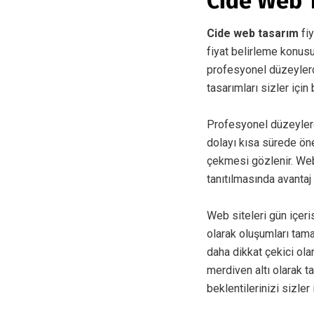
Cide Web T
Cide web tasarım
fi
fiyat belirleme konusu
profesyonel düzeylerde
tasarımları sizler için
Profesyonel düzeyler
dolayı kısa sürede öne
çekmesi gözlenir. Web
tanıtılmasında avantaj
Web siteleri gün içer
olarak oluşumları tam
daha dikkat çekici ol
merdiven altı olarak t
beklentilerinizi sizler