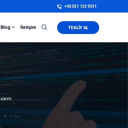
+90 551 123 9331
Blog
İletişim
TEKLİF AL
asarım