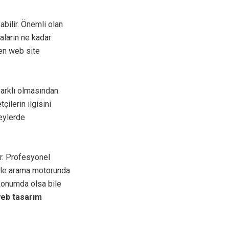
kabilir. Önemli olan
aların ne kadar
len web site
arklı olmasından
ilerin ilgisini
zeylerde
ir. Profesyonel
ogle arama motorunda
konumda olsa bile
web tasarım