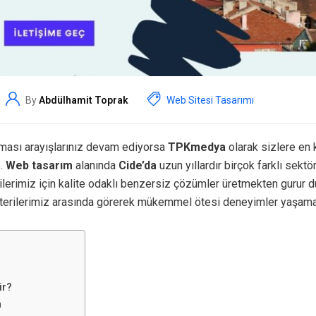
By
Abdülhamit Toprak
Web Sitesi Tasarımı
ması arayışlarınız devam ediyorsa
TPKmedya
olarak sizlere en k
z.
Web tasarım
alanında
Cide’da
uzun yıllardır birçok farklı sekt
erimiz için kalite odaklı benzersiz çözümler üretmekten gurur d
terilerimiz arasında görerek mükemmel ötesi deneyimler yaşaman
ir?
m