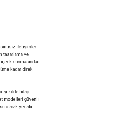
ntisiz iletişimler
üm tasarlama ve
in içerik sunmasından
ölüme kadar direk
ir şekilde hitap
met modelleri güvenli
u olarak yer alır.