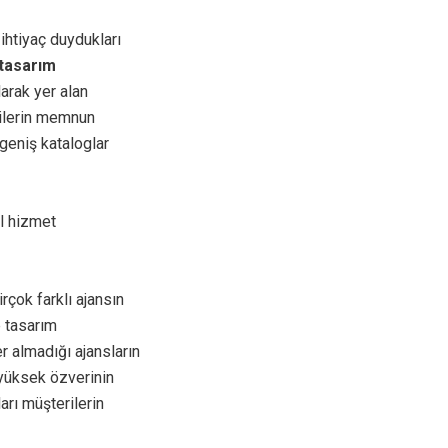
 ihtiyaç duydukları
tasarım
arak yer alan
rilerin memnun
geniş kataloglar
el hizmet
çok farklı ajansın
e tasarım
r almadığı ajansların
yüksek özverinin
ları müşterilerin