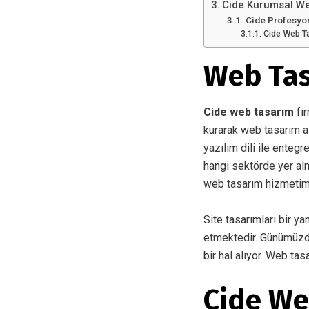
Cide Kurumsal W
Cide Profesyo
Cide Web Ta
Web Tas
Cide web tasarım
fir
kurarak web tasarım al
yazılım dili ile entegr
hangi sektörde yer al
web tasarım hizmetim
Site tasarımları bir ya
etmektedir. Günümüzde i
bir hal alıyor. Web tas
Cide We