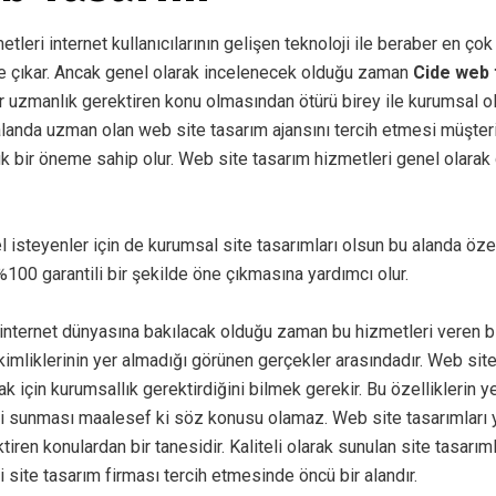
leri internet kullanıcılarının gelişen teknoloji ile beraber en çok
e çıkar. Ancak genel olarak incelenecek olduğu zaman
Cide web 
r uzmanlık gerektiren konu olmasından ötürü birey ile kurumsal ol
alanda uzman olan web site tasarım ajansını tercih etmesi müşte
k bir öneme sahip olur. Web site tasarım hizmetleri genel olarak 
el isteyenler için de kurumsal site tasarımları olsun bu alanda öz
100 garantili bir şekilde öne çıkmasına yardımcı olur.
ternet dünyasına bakılacak olduğu zaman bu hizmetleri veren bir
imliklerinin yer almadığı görünen gerçekler arasındadır. Web sit
k için kurumsallık gerektirdiğini bilmek gerekir. Bu özelliklerin ye
i sunması maalesef ki söz konusu olamaz. Web site tasarımları 
ktiren konulardan bir tanesidir. Kaliteli olarak sunulan site tasarım
ili site tasarım firması tercih etmesinde öncü bir alandır.