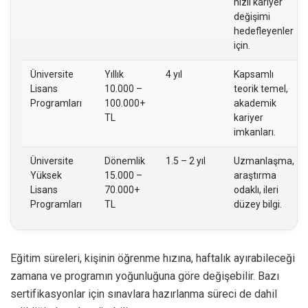
hızlı kariyer
değişimi
hedefleyenler
için.
Üniversite
Yıllık
4 yıl
Kapsamlı
Lisans
10.000 –
teorik temel,
Programları
100.000+
akademik
TL
kariyer
imkanları.
Üniversite
Dönemlik
1.5 – 2 yıl
Uzmanlaşma,
Yüksek
15.000 –
araştırma
Lisans
70.000+
odaklı, ileri
Programları
TL
düzey bilgi.
Eğitim süreleri, kişinin öğrenme hızına, haftalık ayırabileceği
zamana ve programın yoğunluğuna göre değişebilir. Bazı
sertifikasyonlar için sınavlara hazırlanma süreci de dahil