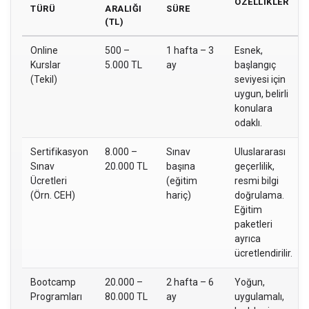
ÖZELLIKLER
TÜRÜ
ARALIĞI
SÜRE
(TL)
Online
500 –
1 hafta – 3
Esnek,
Kurslar
5.000 TL
ay
başlangıç
(Tekil)
seviyesi için
uygun, belirli
konulara
odaklı.
Sertifikasyon
8.000 –
Sınav
Uluslararası
Sınav
20.000 TL
başına
geçerlilik,
Ücretleri
(eğitim
resmi bilgi
(Örn. CEH)
hariç)
doğrulama.
Eğitim
paketleri
ayrıca
ücretlendirilir.
Bootcamp
20.000 –
2 hafta – 6
Yoğun,
Programları
80.000 TL
ay
uygulamalı,