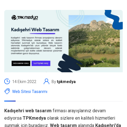
14 Ekim 2022
By
tpkmedya
Web Sitesi Tasarımı
Kadışehri web tasarım
firması arayışlarınız devam
ediyorsa
TPKmedya
olarak sizlere en kaliteli hizmetleri
sunmak için buradayız.
Web tasarım
alanında
Kadışehri’da