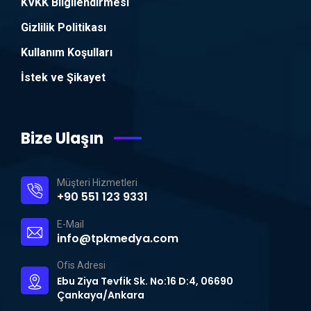
KVKK Bilgilendirmesi
Gizlilik Politikası
Kullanım Koşulları
İstek ve Şikayet
Bize Ulaşın
Müşteri Hizmetleri
+90 551 123 9331
E-Mail
info@tpkmedya.com
Ofis Adresi
Ebu Ziya Tevfik Sk. No:16 D:4, 06690
Çankaya/Ankara