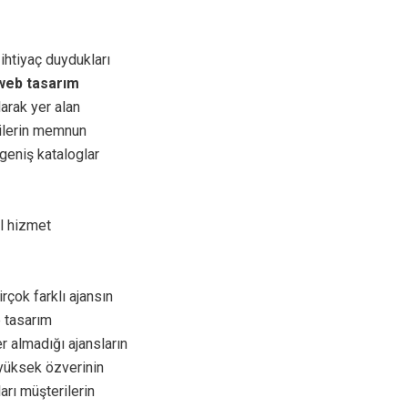
 ihtiyaç duydukları
 web tasarım
arak yer alan
rilerin memnun
geniş kataloglar
el hizmet
çok farklı ajansın
e tasarım
r almadığı ajansların
yüksek özverinin
ları müşterilerin