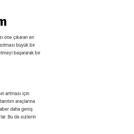
ım
zı öne çıkaran en
sıtması büyük bir
 etmeyi başararak bir
nın artması için
tanıtım araçlarına
raber daha geniş
ar. Bu da sizlerin