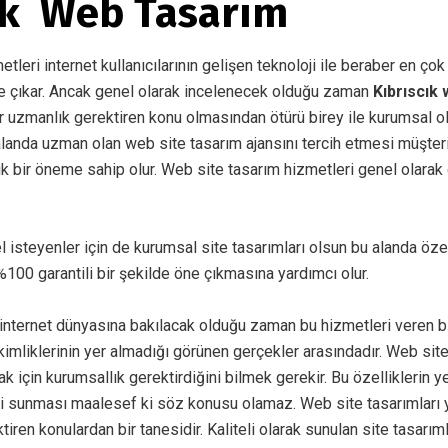
ık Web Tasarım
leri internet kullanıcılarının gelişen teknoloji ile beraber en çok
e çıkar. Ancak genel olarak incelenecek olduğu zaman
Kıbrıscık
r uzmanlık gerektiren konu olmasından ötürü birey ile kurumsal ol
alanda uzman olan web site tasarım ajansını tercih etmesi müşte
k bir öneme sahip olur. Web site tasarım hizmetleri genel olarak 
el isteyenler için de kurumsal site tasarımları olsun bu alanda öz
100 garantili bir şekilde öne çıkmasına yardımcı olur.
ternet dünyasına bakılacak olduğu zaman bu hizmetleri veren bir
imliklerinin yer almadığı görünen gerçekler arasındadır. Web sit
k için kurumsallık gerektirdiğini bilmek gerekir. Bu özelliklerin ye
i sunması maalesef ki söz konusu olamaz. Web site tasarımları 
ktiren konulardan bir tanesidir. Kaliteli olarak sunulan site tasarım