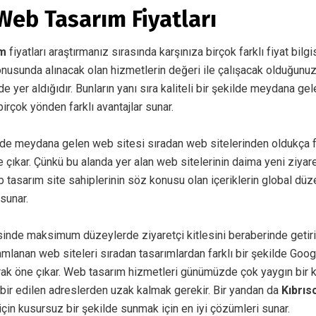
Web Tasarım Fiyatları
ım
fiyatları araştırmanız sırasında karşınıza birçok farklı fiyat bilgi
onusunda alınacak olan hizmetlerin değeri ile çalışacak olduğunuz
 yer aldığıdır. Bunların yanı sıra kaliteli bir şekilde meydana ge
 birçok yönden farklı avantajlar sunar.
de meydana gelen web sitesi sıradan web sitelerinden oldukça f
 çıkar. Çünkü bu alanda yer alan web sitelerinin daima yeni ziyaretç
 tasarım site sahiplerinin söz konusu olan içeriklerin global dü
 sunar.
isinde maksimum düzeylerde ziyaretçi kitlesini beraberinde getir
amlanan web siteleri sıradan tasarımlardan farklı bir şekilde Go
arak öne çıkar. Web tasarım hizmetleri günümüzde çok yaygın bir 
abir edilen adreslerden uzak kalmak gerekir. Bir yandan da
Kıbrıs
 için kusursuz bir şekilde sunmak için en iyi çözümleri sunar.