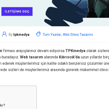
By
tpkmedya
Tüm Yazılar
,
Web Sitesi Tasarımı
ım
firması arayışlarınız devam ediyorsa
TPKmedya
olarak sizlere
n buradayız.
Web tasarım
alanında
Kıbrıscık’da
uzun yıllardır bi
 ederek müşterilerimiz için kalite odaklı benzersiz çözümler ür
rede sizleri de müşterilerimiz arasında görerek mükemmel ötesi
ir?