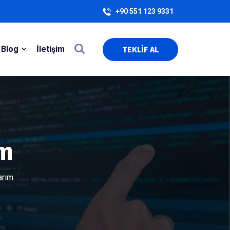
+90 551 123 9331
Blog
İletişim
TEKLİF AL
ım
arım