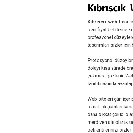
Kıbrıscık 
Kıbrıscık web tasar
olan fiyat belirleme k
profesyonel düzeylerde
tasarımları sizler için
Profesyonel düzeyler
dolayı kısa sürede öne
çekmesi gözlenir. Web
tanıtılmasında avantaj
Web siteleri gün içer
olarak oluşumları tam
daha dikkat çekici ol
merdiven altı olarak t
beklentilerinizi sizler