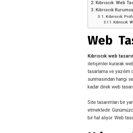
Kıbrıscık Web Ta
Kıbrıscık Kurums
Kıbrıscık Pro
Kıbrıscık W
Web Ta
Kıbrıscık web tasar
iletişimler kurarak we
tasarlama ve yazılım di
sunmasından hangi sek
kadar direk web tasar
Site tasarımları bir ya
etmektedir. Günümüzde i
bir hal alıyor. Web tas