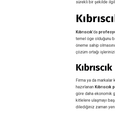
sürekli bir şekilde ilg
Kıbrısc
Kıbrıscık
’da
profesy
temel öge olduğunu bi
öneme sahip olmasını
çözüm ortağı işleriniz
Kıbrıscı
Firma ya da markalar ke
hazırlanan
Kıbrıscık 
göre daha ekonomik gö
kitlelere ulaşmayı baş
dilediğiniz zaman yeni