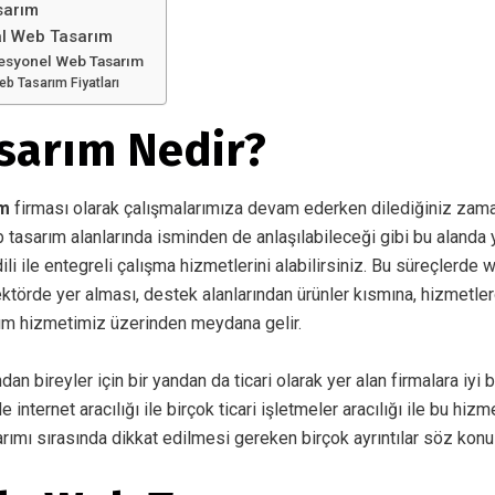
sarım
al Web Tasarım
fesyonel Web Tasarım
eb Tasarım Fiyatları
sarım Nedir?
ım
firması olarak çalışmalarımıza devam ederken dilediğiniz zama
b tasarım alanlarında isminden de anlaşılabileceği gibi bu alanda 
li ile entegreli çalışma hizmetlerini alabilirsiniz. Bu süreçlerde w
törde yer alması, destek alanlarından ürünler kısmına, hizmetle
ım hizmetimiz üzerinden meydana gelir.
ndan bireyler için bir yandan da ticari olarak yer alan firmalara iyi b
nternet aracılığı ile birçok ticari işletmeler aracılığı ile bu hiz
arımı sırasında dikkat edilmesi gereken birçok ayrıntılar söz konus