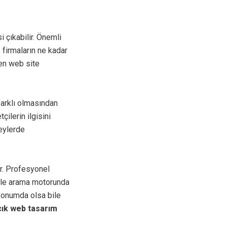
si çıkabilir. Önemli
 firmaların ne kadar
len web site
arklı olmasından
ilerin ilgisini
zeylerde
ir. Profesyonel
ogle arama motorunda
konumda olsa bile
cık web tasarım